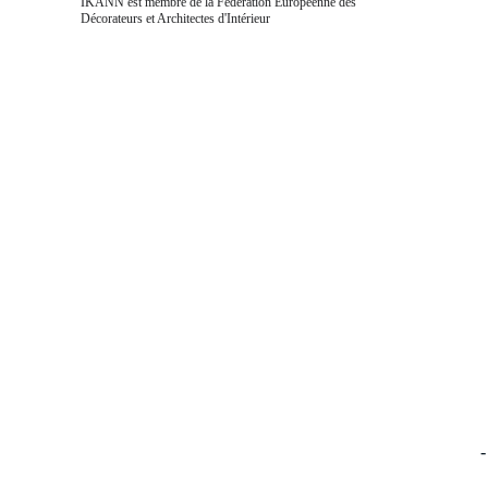
IKANN est membre de la Fédération Européenne des 
Décorateurs et Architectes d'Intérieur