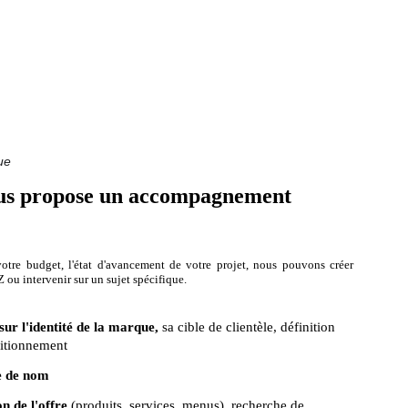
Accueil
Expertises
À propos
Références
Contact
ue
s propose un accompagnement 
otre budget, l'état d'avancement de votre projet, nous pouvons créer
Z ou intervenir sur un sujet spécifique.
sur l'identité de la marque,
sa cible de clientèle, définition 
sitionnement
e de nom
n de l'offre
 (produits, services, menus), recherche de 