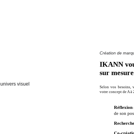
Création de marq
IKANN vou
sur mesure
Selon vos besoins, v
votre concept de A à 
Réflexion 
de son po
Recherch
Co-créatio