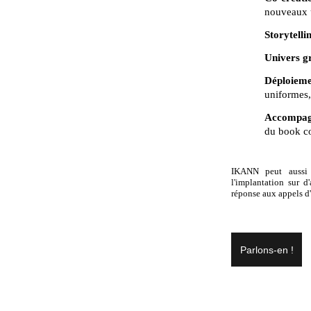
nouveaux u
Storytelli
Univers g
Déploieme
uniformes, 
Accompagn
du book co
IKANN peut aussi
l'implantation sur d'
réponse aux appels d'
Parlons-en !